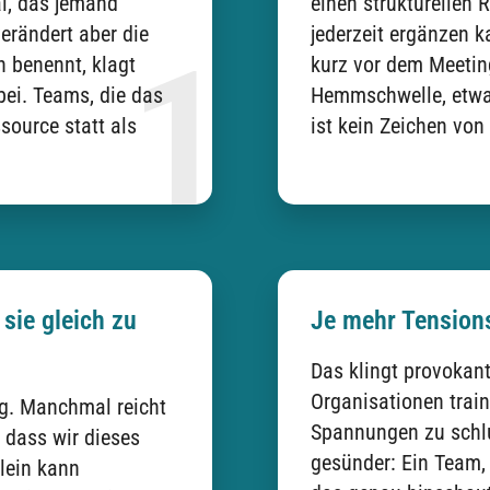
al, das jemand
einen strukturellen
verändert aber die
jederzeit ergänzen k
 benennt, klagt
kurz vor dem Meeting
bei. Teams, die das
Hemmschwelle, etwas
source statt als
ist kein Zeichen von
sie gleich zu
Je mehr Tensions
Das klingt provokant
Organisationen train
ng. Manchmal reicht
Spannungen zu schluc
 dass wir dieses
gesünder: Ein Team, 
lein kann