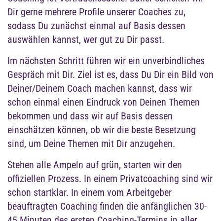
unserer Sicht dazu. Die Anzahl der Sessions richtet
sich nach der Vielzahl und Komplexität Deiner
Themen sowie nach dem bereitgestellten Budget für
Dein Coaching. Gängig sind 4-6 Sessions à 90
Minuten.
Den Abschluss bildet erneut ein gemeinsamer
Termin mit Deiner Führungskraft. Hier ziehen wir
gemeinsam Bilanz aus Deiner Sicht (Wie zufrieden
bist Du mit Deiner Entwicklung?), aus Sicht Deiner
Führungskraft (Was hat sich für sie bereits sichtbar
verändert?) und aus unserer Sicht (Wie schauen wir
auf den Prozess? Was empfehlen wir als weitere
Schritte?).