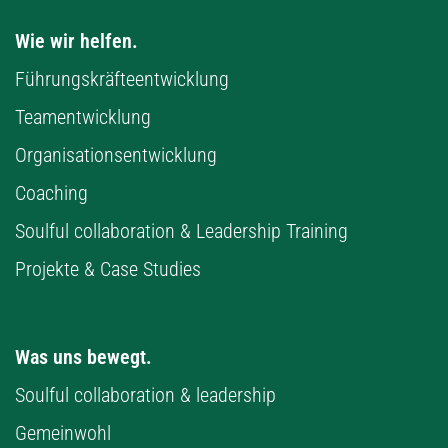
DE
EN
Barrierefreiheit
Impressum
Datenschutz
Made with love in Berlin, Köln, Hannover, Bonn,
Stuttgart, Heidelberg