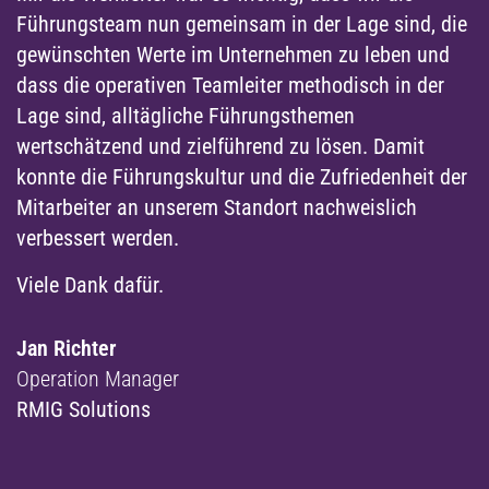
ie
EIN TYPISCHER COACHING-PROZESS
Auf die Passung kommt es an
Coaching ist Vertrauenssache. Daher schicken wir
er
Dir gerne mehrere Profile unserer Coaches zu,
sodass Du zunächst einmal auf Basis dessen
auswählen kannst, wer gut zu Dir passt.
Im nächsten Schritt führen wir ein unverbindliches
Gespräch mit Dir. Ziel ist es, dass Du Dir ein Bild von
Deiner/Deinem Coach machen kannst, dass wir
schon einmal einen Eindruck von Deinen Themen
bekommen und dass wir auf Basis dessen
einschätzen können, ob wir die beste Besetzung
sind, um Deine Themen mit Dir anzugehen.