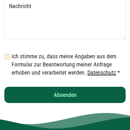
Was uns bewegt.
Soulful collaboration & leadership
Gemeinwohl
Tools
Wer wir sind.
subject:RESOUL
Team
Blog und Presse
Verbände