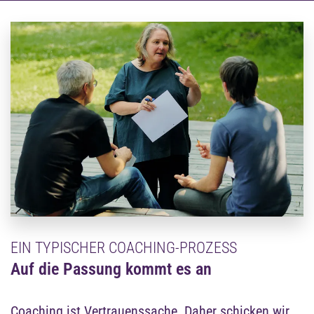
Stehen alle Ampeln auf grün, starten wir den
offiziellen Prozess. In einem Privatcoaching sind wir
schon startklar. In einem vom Arbeitgeber
beauftragten Coaching finden die anfänglichen 30-
45 Minuten des ersten Coaching-Termins in aller
Regel unter Anwesenheit Deiner direkten
Führungskraft statt. Gemeinsam vereinbaren wir,
welche Themen Fokus des Coachings sein sollen.
Dies ist wichtig, damit wir auch aus Sicht Deiner
Führungskraft an den richtigen Themen arbeiten.
Anschließend arbeiten wir unter 4 Augen weiter.
Während der weiteren Coaching-Sessions ist Deine
Führungskraft nicht anwesend. Inwieweit Du sie zu
Deinem Prozess immer wieder einbindest, bleibt Dir
überlassen. Wir geben Dir aber gerne Tipps aus