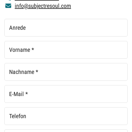
Wie wir helfen.
Führungskräfteentwicklung
Teamentwicklung
Organisationsentwicklung
Coaching
Soulful collaboration & Leadership Training
Projekte & Case Studies