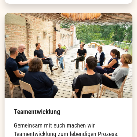
Coaching
Coaching bei uns bedeutet reflektieren,
Muster verstehen und echte Entwicklung —
als Katalysator für Veränderung in dir, in
deinen Teams und in deiner Organisation.
Mehr erfahren